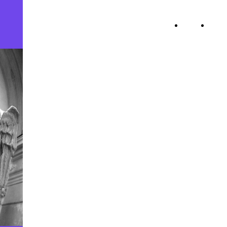
Pro Loco Sessa
Home
Pro
Aurunca - APS
Page
Loc