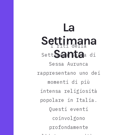
La
Settimana
I riti della
Santa
Settimana Santa di
Sessa Aurunca
rappresentano uno dei
momenti di più
intensa religiosità
popolare in Italia.
Questi eventi
coinvolgono
profondamente